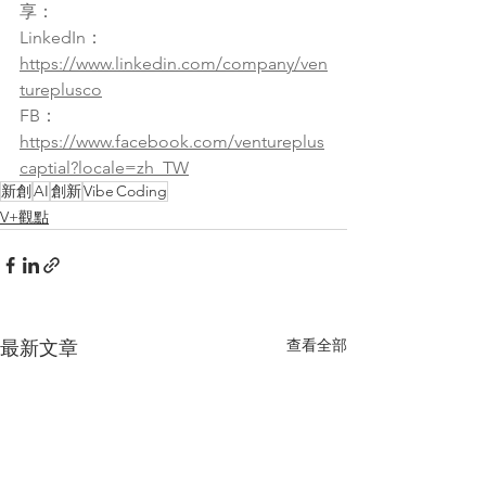
享：
LinkedIn： 
https://www.linkedin.com/company/ven
tureplusco
FB： 
https://www.facebook.com/ventureplus
captial?locale=zh_TW
新創
AI
創新
Vibe Coding
V+觀點
查看全部
最新文章