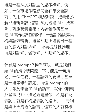
這是一種深度對話型的思考模式。例
如，一位市場策略顧問會在每次會議
前，先用 ChatGPT 模擬對談，把概念拆
解成邏輯圖譜；設計師則透過 AI 生成草
圖，刺激視覺靈感；內容創作者甚至
把 AI 當作編輯室夥伴，一起討論段落結
構與語氣轉折。這些互動正培養出一種
新的腦內對話方式──不再是線性推理，
而是對話式、發散式、互動式的思考。
什麼是 prompt？簡單來說，就是我們
給 AI 的指令或問題。它可能是一句描
述、一個任務、一種語氣的要求，甚至
是一連串條件設定。而懂 prompt 的
人，等於學會了 AI 的語言。就像《明朝
那些事兒》中描述嘉靖皇帝「不是在寫
青詞，就是在構思青詞的路上」──青詞
是與上天溝通的語言，懂它的人就有機