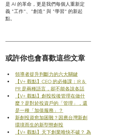
是 AI 的革命，更是我們每個人重新定
義 "工作"、"創造" 與 "學習" 的新起
點。
或許你也會喜歡這些文章
領導者提升判斷力的六大關鍵
【V+ 觀點】CEO 的必修課：IR & 
PR 是兩種語言，卻不能各說各話
【V+ 觀點】創投投後管理在做什
麼？是對於投資戶的「管理」，還
是一種「加值服務」？
新創投資愈加困難？因應台灣新創
環境而生的新型態創投
【V+ 觀點】天下創業唯快不破？ 為