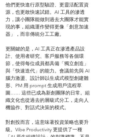
他們更快進行原型驗證、更靈活配置資
源，也更敢快速試錯。AI 工具的滲透
力，讓小團隊能做到過去大團隊才能實
現的事，組織運作變得更像「創意加速
器」，而非傳統分工工廠。
更關鍵的是，AI 工具正在滲透產品設
計、使用者研究、客戶服務等各個環
節，使得每位成員都具備「獨立創造」
與「快速迭代」的能力。會議前先與 AI 
腦力激盪、設計師以生成式模型創建雛
形、PM 用 prompt 生成用戶流程草
圖…… 這些已成為新創團隊的日常。組
織文化也從過去的層級式分工，走向人
機協作、對話式決策的模式。
對創投而言，這意味著投資策略也要升
級。Vibe Productivity 更提供了一種
「AI 原生組織設計」的判準標準。不是