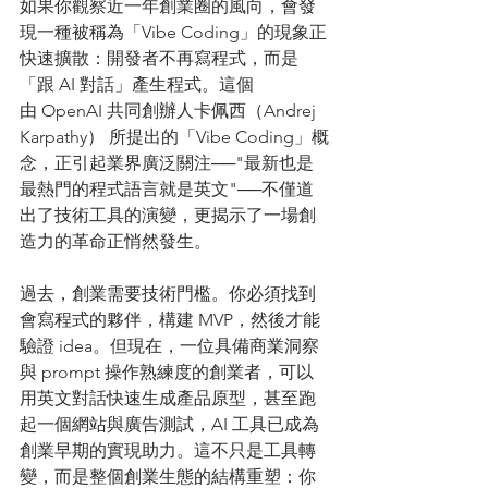
如果你觀察近一年創業圈的風向，會發
現一種被稱為「Vibe Coding」的現象正
快速擴散：開發者不再寫程式，而是
「跟 AI 對話」產生程式。這個
由 OpenAI 共同創辦人卡佩西（Andrej 
Karpathy） 所提出的「Vibe Coding」概
念，正引起業界廣泛關注──"最新也是
最熱門的程式語言就是英文"──不僅道
出了技術工具的演變，更揭示了一場創
造力的革命正悄然發生。
過去，創業需要技術門檻。你必須找到
會寫程式的夥伴，構建 MVP，然後才能
驗證 idea。但現在，一位具備商業洞察
與 prompt 操作熟練度的創業者，可以
用英文對話快速生成產品原型，甚至跑
起一個網站與廣告測試，AI 工具已成為
創業早期的實現助力。這不只是工具轉
變，而是整個創業生態的結構重塑：你