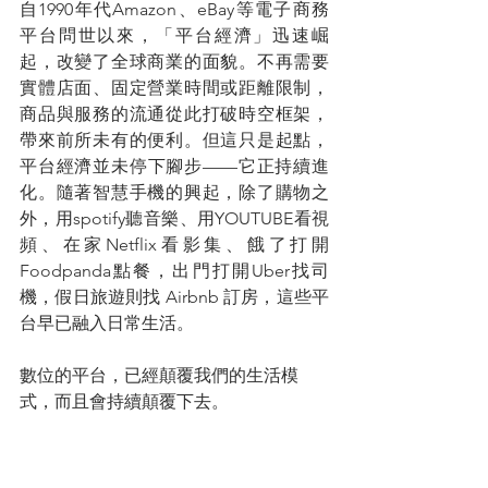
自1990年代Amazon、eBay等電子商務
平台問世以來，「平台經濟」迅速崛
起，改變了全球商業的面貌。不再需要
實體店面、固定營業時間或距離限制，
商品與服務的流通從此打破時空框架，
帶來前所未有的便利。但這只是起點，
平台經濟並未停下腳步——它正持續進
化。隨著智慧手機的興起，除了購物之
外，用spotify聽音樂、用YOUTUBE看視
頻、在家Netflix看影集、餓了打開
Foodpanda點餐，出門打開Uber找司
機，假日旅遊則找 Airbnb 訂房，這些平
台早已融入日常生活。
數位的平台，已經顛覆我們的生活模
式，而且會持續顛覆下去。