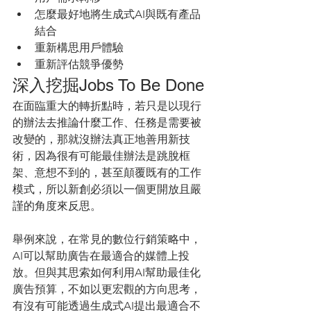
怎麼最好地將生成式AI與既有產品
結合
重新構思用戶體驗
重新評估競爭優勢
深入挖掘Jobs To Be Done
在面臨重大的轉折點時，若只是以現行
的辦法去推論什麼工作、任務是需要被
改變的，那就沒辦法真正地善用新技
術，因為很有可能最佳辦法是跳脫框
架、意想不到的，甚至顛覆既有的工作
模式，所以新創必須以一個更開放且嚴
謹的角度來反思。
舉例來說，在常見的數位行銷策略中，
AI可以幫助廣告在最適合的媒體上投
放。但與其思索如何利用AI幫助最佳化
廣告預算，不如以更宏觀的方向思考，
有沒有可能透過生成式AI提出最適合不