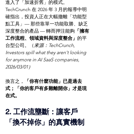
進入了「加速折舊」的模式。
TechCrunch 在 2026 年 3 月的報導中明
確指出，投資人正在大幅撤離「功能型
點工具」— 那些靠單一功能取勝、缺乏
深度整合的產品 — 轉而押注能夠
「擁有
工作流程、領域資料與深度整合」
的平
台型公司。（
來源：TechCrunch, 
Investors spill what they aren't looking 
for anymore in AI SaaS companies, 
2026/03/01）
換言之，
「你有什麼功能」已是過去
式；「你的客戶有多難離開你」才是現
在式。
2. 工作流壟斷：讓客戶
「換不掉你」的真實機制