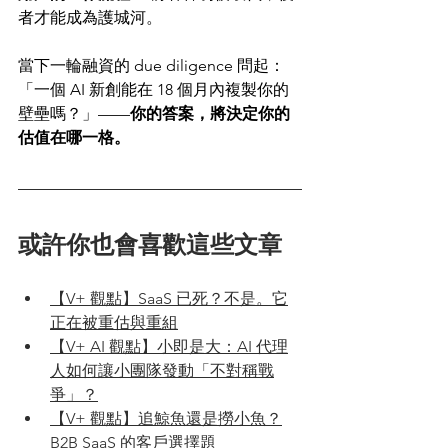
者才能成為護城河。
當下一輪融資的 due diligence 問起：
「一個 AI 新創能在 18 個月內複製你的
壁壘嗎？」——
你的答案，將決定你的
估值在哪一格。
或許你也會喜歡這些文章
【V+ 觀點】SaaS 已死？不是。它
正在被重估與重組
【V+ AI 觀點】小即是大：AI 代理
人如何讓小團隊發動「不對稱戰
爭」？
【V+ 觀點】追鯨魚還是撈小魚？
B2B SaaS 的客戶選擇題