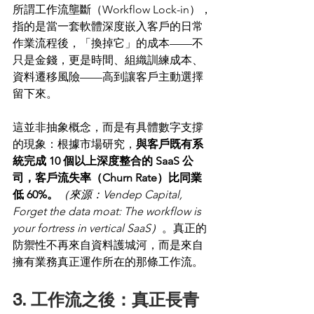
所謂工作流壟斷（Workflow Lock-in），
指的是當一套軟體深度嵌入客戶的日常
作業流程後，「換掉它」的成本——不
只是金錢，更是時間、組織訓練成本、
資料遷移風險——高到讓客戶主動選擇
留下來。
這並非抽象概念，而是有具體數字支撐
的現象：根據市場研究，
與客戶既有系
統完成 10 個以上深度整合的 SaaS 公
司，客戶流失率（Churn Rate）比同業
低 60%。
（來源：Vendep Capital, 
Forget the data moat: The workflow is 
your fortress in vertical SaaS）
。真正的
防禦性不再來自資料護城河，而是來自
擁有業務真正運作所在的那條工作流。
3. 工作流之後：真正長青