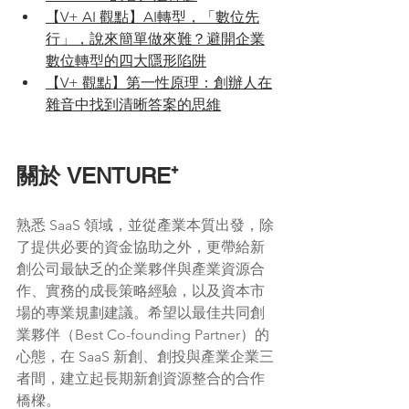
【V+ AI 觀點】AI轉型，「數位先
行」，說來簡單做來難？避開企業
數位轉型的四大隱形陷阱
【V+ 觀點】第一性原理：創辦人在
雜音中找到清晰答案的思維
關於 VENTURE⁺
熟悉 SaaS 領域，並從產業本質出發，除
了提供必要的資金協助之外，更帶給新
創公司最缺乏的企業夥伴與產業資源合
作、實務的成長策略經驗，以及資本市
場的專業規劃建議。希望以最佳共同創
業夥伴（Best Co-founding Partner）的
心態，在 SaaS 新創、創投與產業企業三
者間，建立起長期新創資源整合的合作
橋樑。