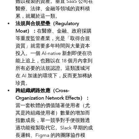
難以複製的資產。垂直 SaaS 公司在
醫療、法律、金融等領域的資料積
累，就屬於這一類。
法規與合規壁壘（Regulatory 
Moat）：
在醫療、金融、政府採購
等重度監管產業，光是「取得合規
資質」就需要多年時間與大量資本
投入。一個 AI-native 新創即便在功
能上追上，也難以在 18 個月內拿到
所有必要的法規認證。這類護城河
在 AI 加速的環境下，反而更加稀缺
珍貴。
跨組織網路效應（Cross-
Organization Network Effects）：
當一套軟體的價值隨著使用者（尤
其是跨組織使用者）數量的增加而
指數成長，單一競爭對手便很難透
過功能複製取代它。Slack 早期的成
長邏輯、Figma 的跨團隊協作模