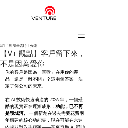
3月11日
讀畢需時 4 分鐘
【V+ 觀點】客戶留下來，
不是因為愛你
你的客戶是因為「喜歡」在用你的產
品，還是「離不開」？這兩個答案，決
定了你公司的未來。
在 AI 技術快速演進的 2026 年，一個殘
酷的現實正在逐漸成形：
功能，已不再
是護城河。
 一個新創在過去需要花費兩
年構建的核心功能集，現在可能在六週
內被競爭對手複製——甚至透過 AI 輔助