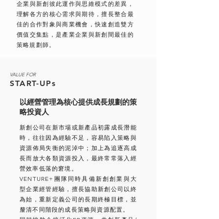
企業與新創彼此運作與思維模式的差異，
理解各方的核心需求與期待，擅長整合最
佳的合作對象與商業機會，快速創造雙方
價值交集點，是產業企業與新創間最佳的
策略規劃師。
VALUE FOR
START-UPs
以經營管理為核心提供成長規劃的策
略投資人
新創公司在新市場或新產品初露成長潛能
時，往往因為經驗不足，容易陷入策略與
資源佈局失衡的泥淖中；加上為追逐高成
長而放大各類資源投入，最終常常落入經
營效率低落的窘境。
VENTURE+團隊同時具備新創創業與大
型企業經管經驗，擅長協助新創公司以終
為始，重新定義公司的長期終極目標，並
釐清不同階段的成長策略與資源配置。