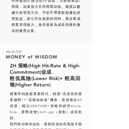
同時協助介接活化EP資源，共創新產品/
商模，加速放大共同商業綜效。最後以數
據分析管理方法，手把手帶著新創優化經
營效益，讓公司在創新的同時，逐步養成
精實管理能力，進而發展為成長與獲利兼
具的優秀企業。
VALUE FOR
MONEY
of
WISDOM
2H 策略(High Hit-Rate & High-
Commitment)促成
較低風險(Lower Risk)+ 較高回
報(Higher Return)
摒棄單純挑案選案模式，精選”高成長的產
業趨勢”+”高價值創造”機會，透過整合EP
資源，輔以VENTURE+策略與經管Know-
how，實際改變Start-ups（新創）成長軌
跡。
我們相信唯有如此，新創投資的高風險才能