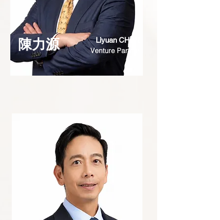
Liyuan CHEN
陳力源
Venture Partner