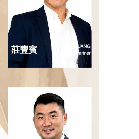
Roy CHUANG
莊豐賓
Managing Partner