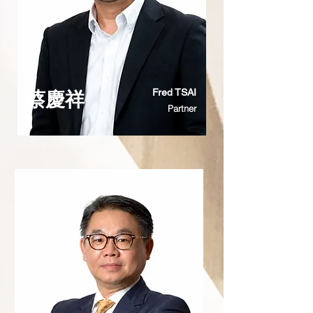
Fred TSAI
蔡慶祥
Partner